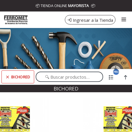
Comprá online productos de BICHORED en DISTRIBUIDORA
📦 TIENDA ONLINE
MAYORISTA
📦
FERROMET
Ingresar a la Tienda
CÓMO COMPRAR
CONTACTO
BICHORED
Comprá online productos de BICHORED en DISTRIBUIDORA FERROMET
BICHORED