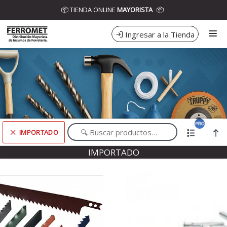
Comprá online productos de IMPORTADO en DISTRIBUIDORA
📦 TIENDA ONLINE
MAYORISTA
📦
FERROMET
Ingresar a la Tienda
CÓMO COMPRAR
CONTACTO
IMPORTADO
Comprá online productos de IMPORTADO en DISTRIBUIDORA FERROMET
IMPORTADO