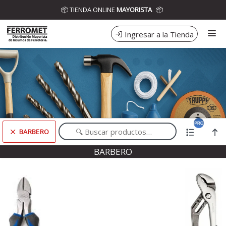
Comprá online productos de BARBERO en DISTRIBUIDORA
📦 TIENDA ONLINE
MAYORISTA
📦
FERROMET
Ingresar a la Tienda
CÓMO COMPRAR
CONTACTO
BARBERO
Comprá online productos de BARBERO en DISTRIBUIDORA FERROMET
BARBERO