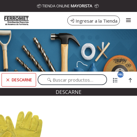
Comprá online productos de DESCARNE en DISTRIBUIDORA
📦 TIENDA ONLINE
MAYORISTA
📦
FERROMET
Ingresar a la Tienda
CÓMO COMPRAR
CONTACTO
DESCARNE
Comprá online productos de DESCARNE en DISTRIBUIDORA FERROMET
DESCARNE