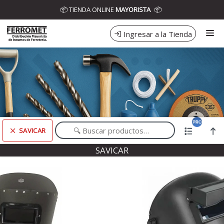
Comprá online productos de SAVICAR en DISTRIBUIDORA FERROMET
📦 TIENDA ONLINE
MAYORISTA
📦
Ingresar a la Tienda
CÓMO COMPRAR
CONTACTO
SAVICAR
Comprá online productos de SAVICAR en DISTRIBUIDORA FERROMET
SAVICAR