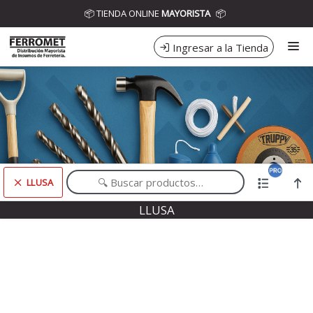
Comprá online productos de LLUSA en DISTRIBUIDORA FERROMET
📦 TIENDA ONLINE
MAYORISTA
📦
Ingresar a la Tienda
CÓMO COMPRAR
CONTACTO
LLUSA
Comprá online productos de LLUSA en DISTRIBUIDORA FERROMET
LLUSA