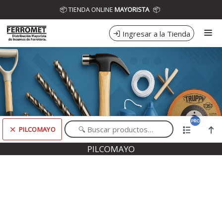
Comprá online productos de PILCOMAYO en DISTRIBUIDORA
📦 TIENDA ONLINE
MAYORISTA
📦
FERROMET
Ingresar a la Tienda
CÓMO COMPRAR
CONTACTO
PILCOMAYO
Comprá online productos de PILCOMAYO en DISTRIBUIDORA FERROMET
PILCOMAYO