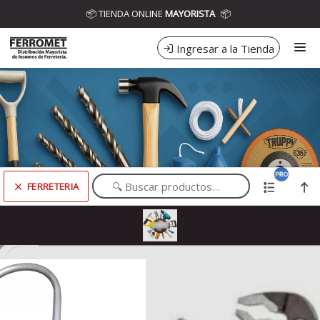
Comprá online productos de FERRETERIA en DISTRIBUIDORA
📦 TIENDA ONLINE
MAYORISTA
📦
FERROMET
Ingresar a la Tienda
CÓMO COMPRAR
CONTACTO
FERRETERIA
Comprá online productos de FERRETERIA en DISTRIBUIDORA FERROMET