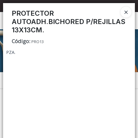
📦 TIENDA ONLINE
MAYORISTA
📦
PROTECTOR
AUTOADH.BICHORED P/REJILLAS
Ingresar a la Tienda
13X13CM.
CÓMO COMPRAR
Código
:
PRO13
PZA.
CONTACTO
Menú
Lista vacía