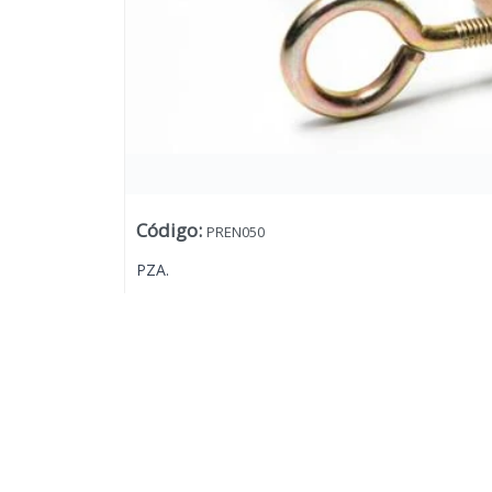
Código
:
PREN050
PZA.
Lista vacía