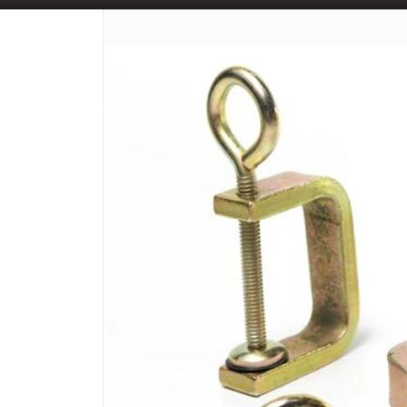
📦 TIENDA ONLINE
MAYORISTA
📦