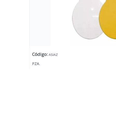
Código
:
ASIAZ
PZA.
Lista vacía