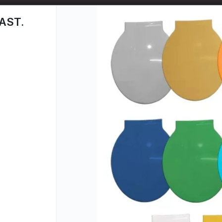
📦 TIENDA ONLINE
MAYORISTA
📦
AST.