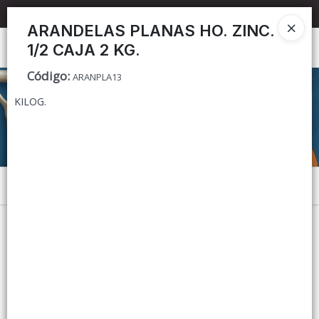
📦 TIENDA ONLINE
MAYORISTA
📦
ARANDELAS PLANAS HO. ZINC.
1/2 CAJA 2 KG.
Ingresar a la Tienda
Código
:
ARANPLA13
CÓMO COMPRAR
KILOG.
CONTACTO
Menú
Lista vacía