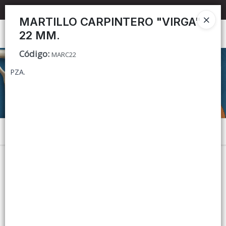
📦 TIENDA ONLINE
MAYORISTA
📦
MARTILLO CARPINTERO "VIRGA"
22 MM.
Ingresar a la Tienda
Código
:
MARC22
CÓMO COMPRAR
PZA.
CONTACTO
Menú
Lista vacía