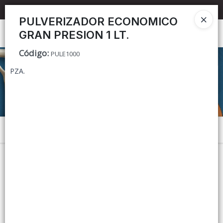
📦 TIENDA ONLINE
MAYORISTA
📦
PULVERIZADOR ECONOMICO
GRAN PRESION 1 LT.
Ingresar a la Tienda
Código
:
PULE1000
CÓMO COMPRAR
PZA.
CONTACTO
Menú
Lista vacía