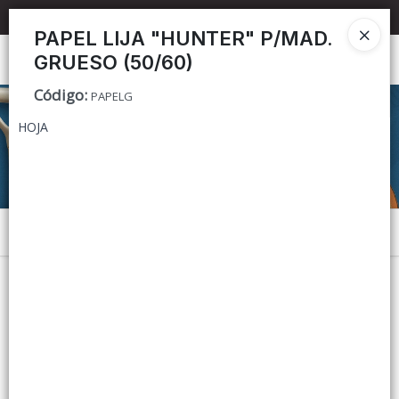
📦 TIENDA ONLINE
MAYORISTA
📦
PAPEL LIJA "HUNTER" P/MAD.
GRUESO (50/60)
Ingresar a la Tienda
Código
:
PAPELG
CÓMO COMPRAR
HOJA
CONTACTO
Menú
Lista vacía