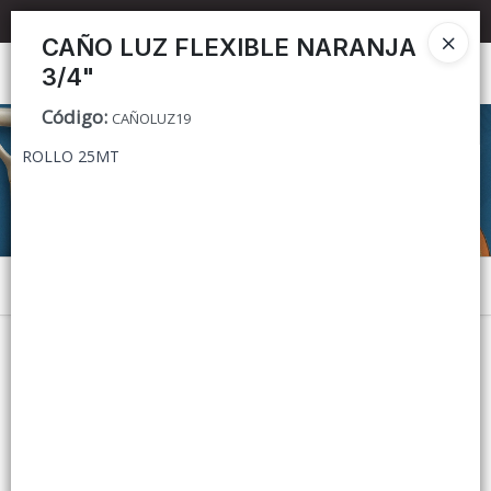
📦 TIENDA ONLINE
MAYORISTA
📦
CAÑO LUZ FLEXIBLE NARANJA
3/4"
Ingresar a la Tienda
Código
:
CAÑOLUZ19
CÓMO COMPRAR
ROLLO 25MT
CONTACTO
Menú
Lista vacía