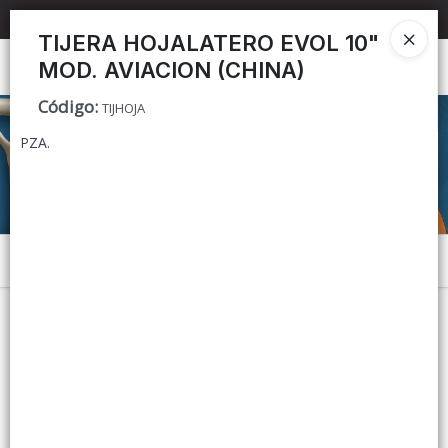
📦 TIENDA ONLINE
MAYORISTA
📦
TIJERA HOJALATERO EVOL 10"
MOD. AVIACION (CHINA)
Ingresar a la Tienda
Código
:
TIJHOJA
CÓMO COMPRAR
PZA.
CONTACTO
Menú
Lista vacía