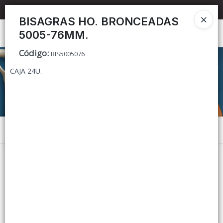
📦 TIENDA ONLINE
MAYORISTA
📦
BISAGRAS HO. BRONCEADAS
5005-76MM.
Ingresar a la Tienda
Código
:
BIS5005076
CÓMO COMPRAR
CAJA 24U.
CONTACTO
Menú
Lista vacía