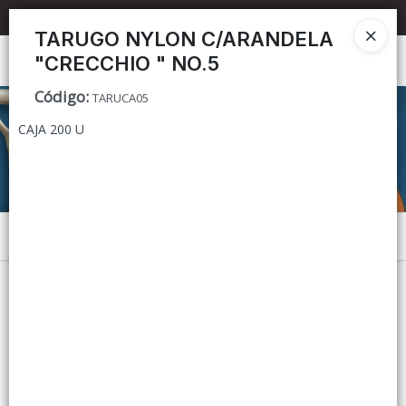
📦 TIENDA ONLINE
MAYORISTA
📦
TARUGO NYLON C/ARANDELA
"CRECCHIO " NO.5
Ingresar a la Tienda
Código
:
TARUCA05
CÓMO COMPRAR
CAJA 200 U
CONTACTO
Menú
Lista vacía