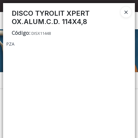
📦 TIENDA ONLINE
MAYORISTA
📦
DISCO TYROLIT XPERT
OX.ALUM.C.D. 114X4,8
Ingresar a la Tienda
Código
:
DISX11448
CÓMO COMPRAR
PZA
CONTACTO
Menú
Lista vacía