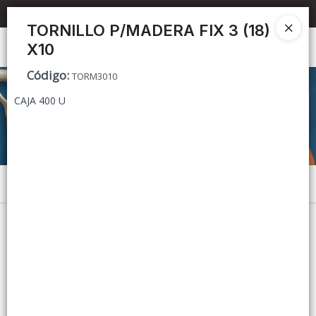
📦 TIENDA ONLINE
MAYORISTA
📦
TORNILLO P/MADERA FIX 3 (18)
X10
Ingresar a la Tienda
Código
:
TORM3010
CÓMO COMPRAR
CAJA 400 U
CONTACTO
Menú
Lista vacía