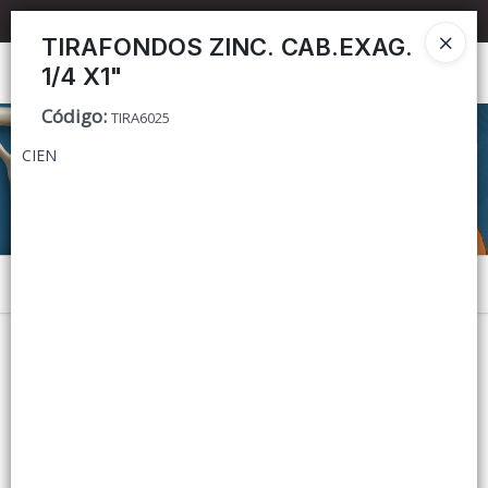
📦 TIENDA ONLINE
MAYORISTA
📦
TIRAFONDOS ZINC. CAB.EXAG.
1/4 X1"
Ingresar a la Tienda
Código
:
TIRA6025
CÓMO COMPRAR
CIEN
CONTACTO
Menú
Lista vacía