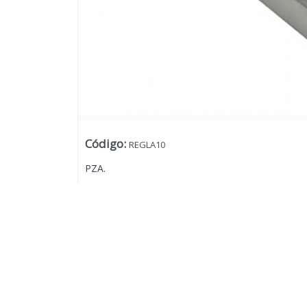
Código
:
REGLA10
PZA.
Lista vacía