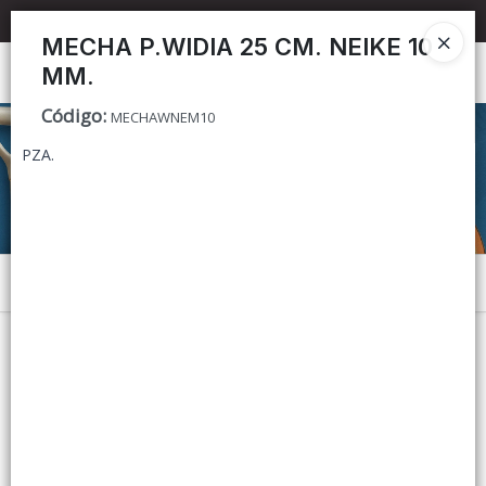
📦 TIENDA ONLINE
MAYORISTA
📦
MECHA P.WIDIA 25 CM. NEIKE 10
MM.
Ingresar a la Tienda
Código
:
MECHAWNEM10
CÓMO COMPRAR
PZA.
CONTACTO
Menú
Lista vacía