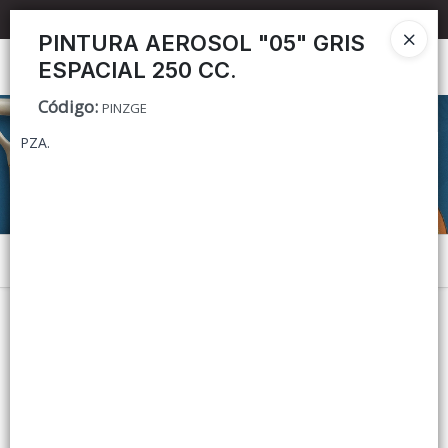
📦 TIENDA ONLINE
MAYORISTA
📦
PINTURA AEROSOL "05" GRIS
ESPACIAL 250 CC.
Ingresar a la Tienda
Código
:
PINZGE
CÓMO COMPRAR
PZA.
CONTACTO
Menú
Lista vacía