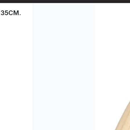
📦 TIENDA ONLINE
MAYORISTA
📦
 35CM.