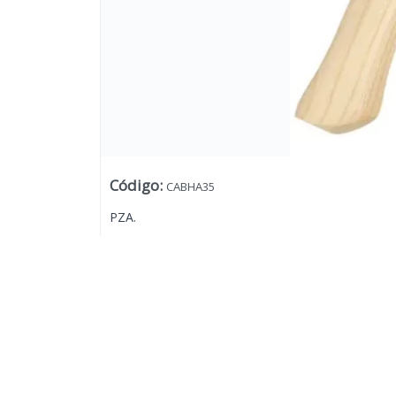
Código
:
CABHA35
PZA.
Lista vacía