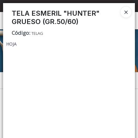
📦 TIENDA ONLINE
MAYORISTA
📦
TELA ESMERIL "HUNTER"
GRUESO (GR.50/60)
Ingresar a la Tienda
Código
:
TELAG
CÓMO COMPRAR
HOJA
CONTACTO
Menú
Lista vacía