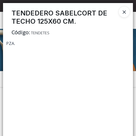
📦 TIENDA ONLINE
MAYORISTA
📦
TENDEDERO SABELCORT DE
TECHO 125X60 CM.
Ingresar a la Tienda
Código
:
TENDETES
CÓMO COMPRAR
PZA.
CONTACTO
Menú
Lista vacía