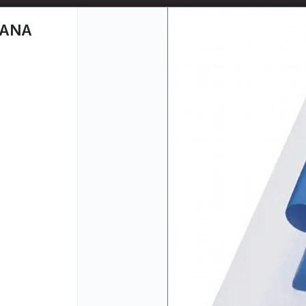
📦 TIENDA ONLINE
MAYORISTA
📦
UANA