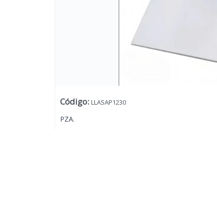
Código
:
LLASAP1230
PZA.
Lista vacía