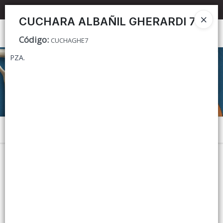
📦 TIENDA ONLINE
MAYORISTA
📦
CUCHARA ALBAÑIL GHERARDI 7
Ingresar a la Tienda
Código
:
CUCHAGHE7
PZA.
CÓMO COMPRAR
CONTACTO
Menú
Lista vacía