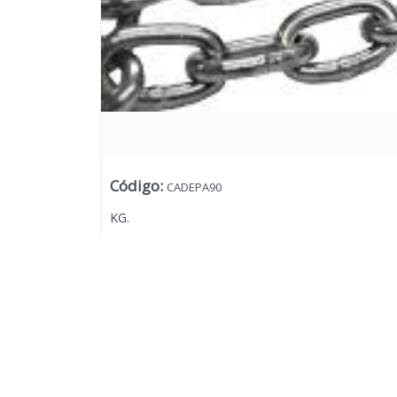
Código
:
CADEPA90
KG.
Lista vacía