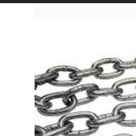
📦 TIENDA ONLINE
MAYORISTA
📦