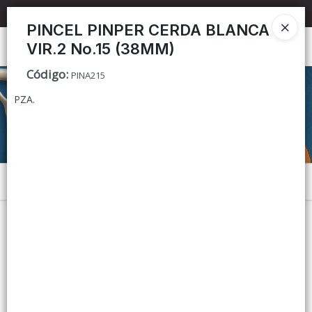
📦 TIENDA ONLINE
MAYORISTA
📦
PINCEL PINPER CERDA BLANCA
VIR.2 No.15 (38MM)
Ingresar a la Tienda
Código
:
PINA215
CÓMO COMPRAR
PZA.
CONTACTO
Menú
Lista vacía