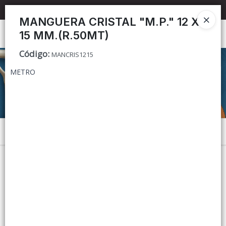
📦 TIENDA ONLINE
MAYORISTA
📦
MANGUERA CRISTAL "M.P." 12 X
15 MM.(R.50MT)
Ingresar a la Tienda
Código
:
MANCRIS1215
CÓMO COMPRAR
METRO
CONTACTO
Menú
Lista vacía