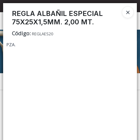
📦 TIENDA ONLINE
MAYORISTA
📦
REGLA ALBAÑIL ESPECIAL
75X25X1,5MM. 2,00 MT.
Ingresar a la Tienda
Código
:
REGLAES20
CÓMO COMPRAR
PZA.
CONTACTO
Menú
Lista vacía