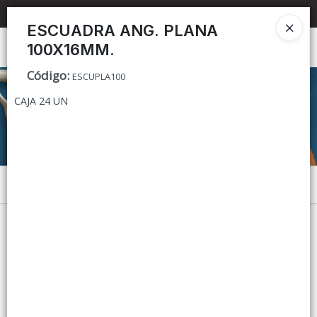
📦 TIENDA ONLINE
MAYORISTA
📦
ESCUADRA ANG. PLANA
100X16MM.
Ingresar a la Tienda
Código
:
ESCUPLA100
CÓMO COMPRAR
CAJA 24 UN
CONTACTO
Menú
Lista vacía