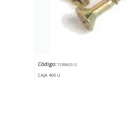
Código
:
TORM2512
CAJA 400 U
Lista vacía