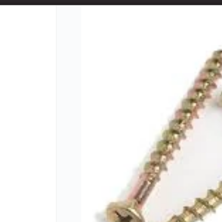
📦 TIENDA ONLINE
MAYORISTA
📦