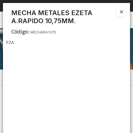
📦 TIENDA ONLINE
MAYORISTA
📦
MECHA METALES EZETA
A.RAPIDO 10,75MM.
Ingresar a la Tienda
Código
:
MECHARA1075
CÓMO COMPRAR
PZA.
CONTACTO
Menú
Lista vacía