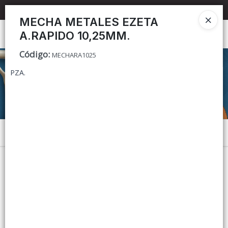
📦 TIENDA ONLINE
MAYORISTA
📦
MECHA METALES EZETA
A.RAPIDO 10,25MM.
Ingresar a la Tienda
Código
:
MECHARA1025
CÓMO COMPRAR
PZA.
CONTACTO
Menú
Lista vacía