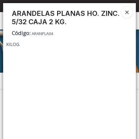
📦 TIENDA ONLINE
MAYORISTA
📦
ARANDELAS PLANAS HO. ZINC.
5/32 CAJA 2 KG.
Ingresar a la Tienda
Código
:
ARANPLA04
CÓMO COMPRAR
KILOG.
CONTACTO
Menú
Lista vacía