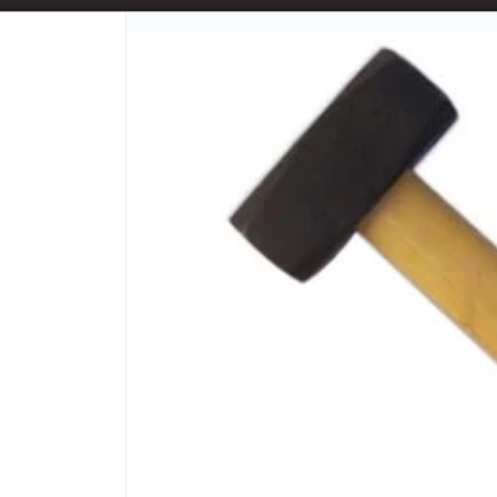
📦 TIENDA ONLINE
MAYORISTA
📦