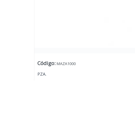
Código
:
MAZA1000
PZA.
Lista vacía