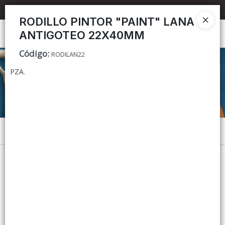
📦 TIENDA ONLINE
MAYORISTA
📦
RODILLO PINTOR "PAINT" LANA
ANTIGOTEO 22X40MM
Ingresar a la Tienda
Código
:
RODILAN22
CÓMO COMPRAR
PZA.
CONTACTO
Menú
Lista vacía