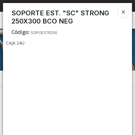
📦 TIENDA ONLINE
MAYORISTA
📦
SOPORTE EST. "SC" STRONG
250X300 BCO NEG
Ingresar a la Tienda
Código
:
SOPOESTR250
CÓMO COMPRAR
CAJA 24U
CONTACTO
Menú
Lista vacía