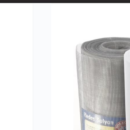
📦 TIENDA ONLINE
MAYORISTA
📦