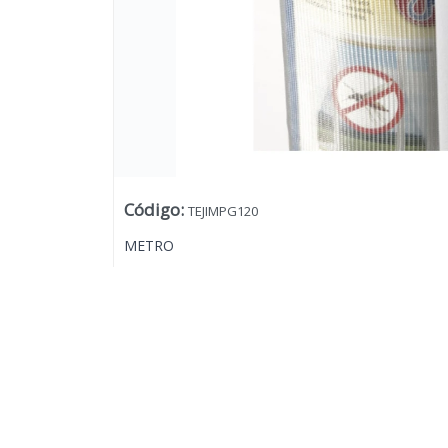
Código
:
TEJIMPG120
METRO
Lista vacía