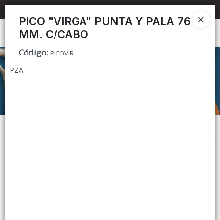
📦 TIENDA ONLINE
MAYORISTA
📦
PICO "VIRGA" PUNTA Y PALA 76
MM. C/CABO
Ingresar a la Tienda
Código
:
PICOVIR
CÓMO COMPRAR
PZA.
CONTACTO
Menú
Lista vacía