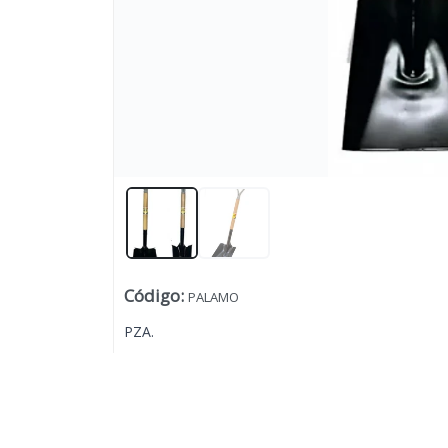
Lista vacía
Código
:
PALAMO
PZA.