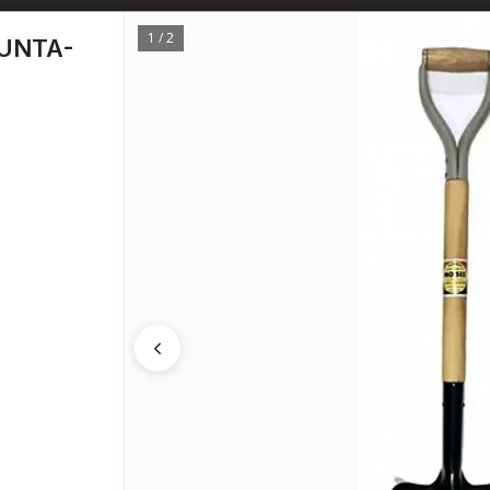
📦 TIENDA ONLINE
MAYORISTA
📦
1 / 2
UNTA-