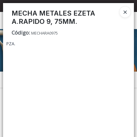
📦 TIENDA ONLINE
MAYORISTA
📦
MECHA METALES EZETA
A.RAPIDO 9, 75MM.
Ingresar a la Tienda
Código
:
MECHARA0975
CÓMO COMPRAR
PZA.
CONTACTO
Menú
Lista vacía