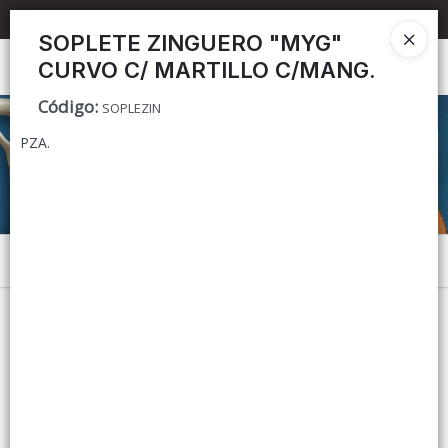
📦 TIENDA ONLINE
MAYORISTA
📦
SOPLETE ZINGUERO "MYG"
CURVO C/ MARTILLO C/MANG.
Ingresar a la Tienda
Código
:
SOPLEZIN
CÓMO COMPRAR
PZA.
CONTACTO
Menú
Lista vacía