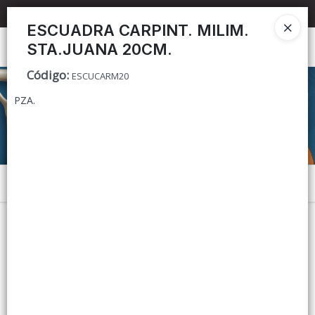
📦 TIENDA ONLINE
MAYORISTA
📦
ESCUADRA CARPINT. MILIM.
STA.JUANA 20CM.
Ingresar a la Tienda
Código
:
ESCUCARM20
CÓMO COMPRAR
PZA.
CONTACTO
Menú
Lista vacía