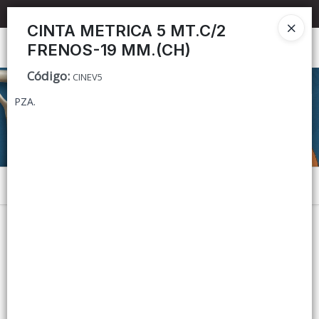
📦 TIENDA ONLINE
MAYORISTA
📦
CINTA METRICA 5 MT.C/2
FRENOS-19 MM.(CH)
Ingresar a la Tienda
Código
:
CINEV5
CÓMO COMPRAR
PZA.
CONTACTO
Menú
Lista vacía