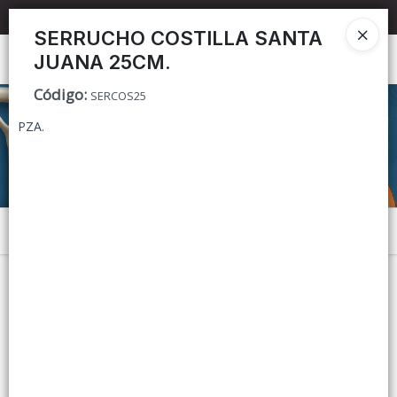
📦 TIENDA ONLINE
MAYORISTA
📦
SERRUCHO COSTILLA SANTA
JUANA 25CM.
Ingresar a la Tienda
Código
:
SERCOS25
CÓMO COMPRAR
PZA.
CONTACTO
Menú
Lista vacía